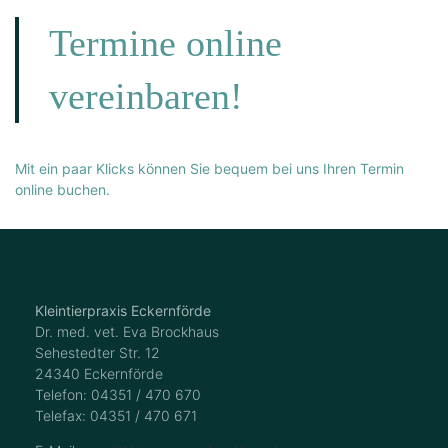
Termine online
vereinbaren!
Mit ein paar Klicks können Sie bequem bei uns Ihren Termin
online buchen.
Kleintierpraxis Eckernförde
Dr. med. vet. Eva Brockhaus
Sehestedter Str. 12
24340 Eckernförde
Telefon: 04351 / 470 670
Telefax: 04351 / 470 671